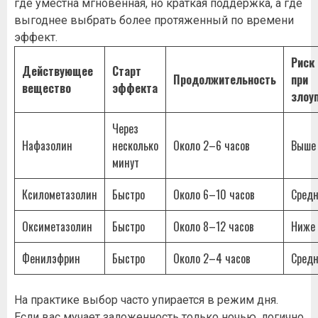
где уместна мгновенная, но краткая поддержка, а где
выгоднее выбрать более протяженный по времени
эффект.
Риск
Действующее
Старт
Продолжительность
при
вещество
эффекта
злоу
Через
Нафазолин
несколько
Около 2–6 часов
Выше 
минут
Ксилометазолин
Быстро
Около 6–10 часов
Сред
Оксиметазолин
Быстро
Около 8–12 часов
Ниже 
Фенилэфрин
Быстро
Около 2–4 часов
Сред
На практике выбор часто упирается в режим дня.
Если вас мучает заложенность только ночью, логично