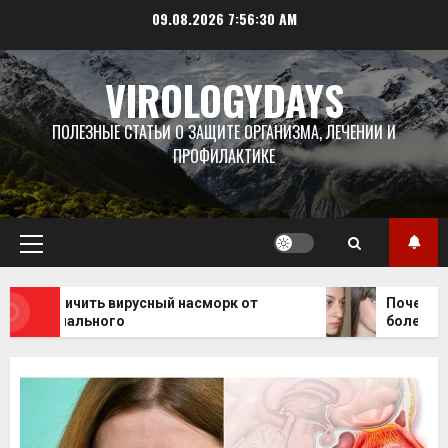
Перейти
09.08.2026
7:56:31 AM
к
содержимому
VIROLOGYDAYS
ПОЛЕЗНЫЕ СТАТЬИ О ЗАЩИТЕ ОРГАНИЗМА, ЛЕЧЕНИИ И
ПРОФИЛАКТИКЕ
Основное
меню
ак отличить вирусный насморк от
Почему нос 
актериального
болезни